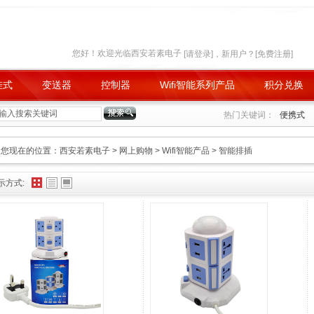
您好！欢迎光临西安若素电子
[请登录]
，新用户？
[免费注册]
挂式
变送器
控制器
Wifi智能系列产品
积分兑换
积分兑换
热门关键词：
便携式
您现在的位置：
西安若素电子
>
网上购物
>
Wifi智能产品
>
智能排插
示方式: