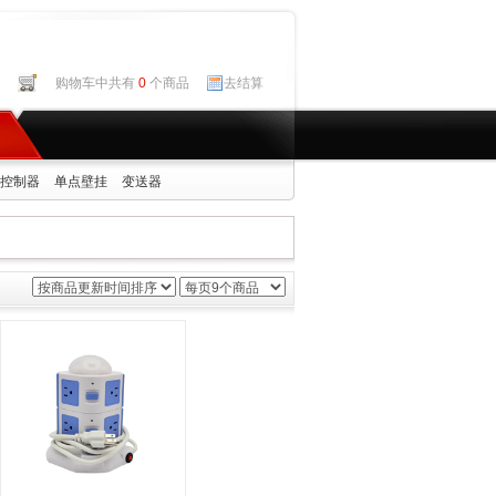
购物车中共有
0
个商品
去结算
控制器
单点壁挂
变送器