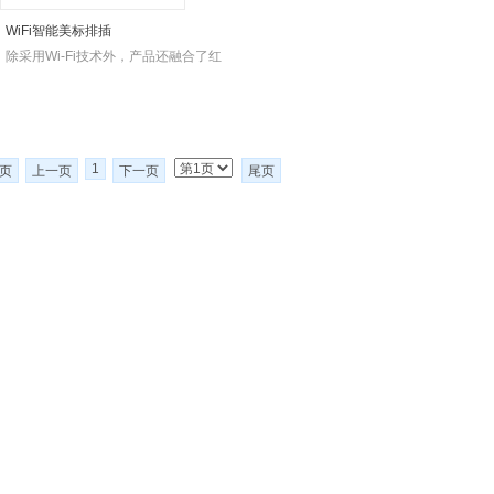
WiFi智能美标排插
除采用Wi-Fi技术外，产品还融合了红
1
页
上一页
下一页
尾页