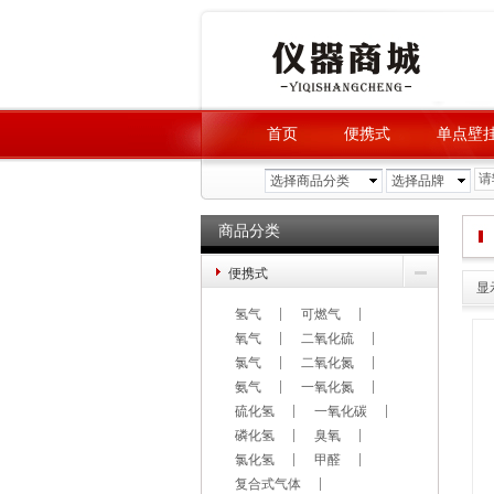
首页
便携式
单点壁
品牌查询
选择商品分类
选择品牌
商品分类
便携式
显
氢气
可燃气
氧气
二氧化硫
氯气
二氧化氮
氨气
一氧化氮
硫化氢
一氧化碳
磷化氢
臭氧
氯化氢
甲醛
复合式气体