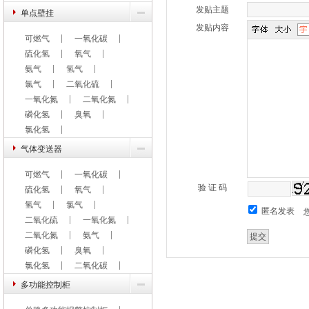
发贴主题
单点壁挂
发贴内容
可燃气
一氧化碳
硫化氢
氧气
氨气
氢气
氯气
二氧化硫
一氧化氮
二氧化氮
磷化氢
臭氧
氯化氢
气体变送器
可燃气
一氧化碳
验 证 码
硫化氢
氧气
氢气
氯气
匿名发表
二氧化硫
一氧化氮
二氧化氮
氨气
磷化氢
臭氧
氯化氢
二氧化碳
多功能控制柜