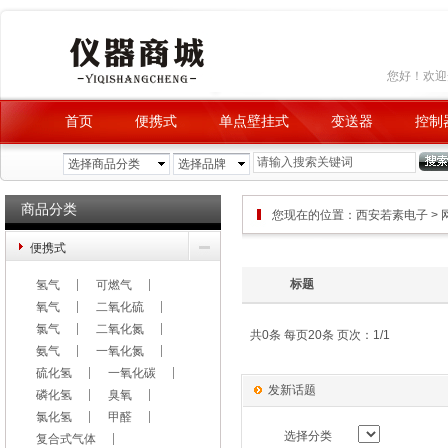
您好！欢
首页
便携式
单点壁挂式
变送器
控制
品牌查询
积分兑换
选择商品分类
选择品牌
商品分类
您现在的位置：
西安若素电子
>
便携式
标题
氢气
可燃气
氧气
二氧化硫
氯气
二氧化氮
共0条 每页20条 页次：1/1
氨气
一氧化氮
硫化氢
一氧化碳
发新话题
磷化氢
臭氧
氯化氢
甲醛
选择分类
复合式气体